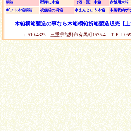
桐箱
型押し木箱
（酒・瓶）木箱
赤飯用木箱
ギフト木箱桐箱
祝儀袋の桐箱
水まんじゅう木箱
木製収納ボ
木箱桐箱製造の事なら木箱桐箱折箱製造販売【上
〒519-4325 三重県熊野市有馬町1535-4 ＴＥＬ0597-8