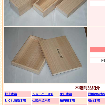
内
木箱商品紹介
献上木箱
ショーケース箱
すし木箱
冠婚葬祭木
しぐれ漬物木箱
仕出弁当木箱
精肉用木箱
粗品木箱