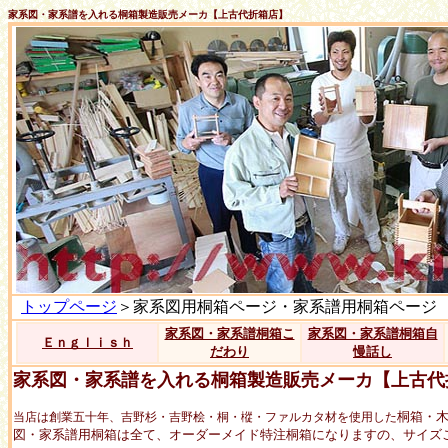
家系図・家系譜を入れる桐箱製造販売メーカ【上古代折箱店】
トップページ
＞家系図用桐箱ページ・家系譜用桐箱ページ
家系図・家系譜桐箱こ
家系図・家系譜桐箱自
Ｅｎｇｌｉｓｈ
だわり
慢話し
家系図・家系譜を入れる桐箱製造販売メーカ【上古代
桐箱・
当店は創業五十年、吉野杉・吉野桧・桐・樅・ファルカタ材を使用した
図・家系譜用桐箱は全て、オーダーメイド特注桐箱になりますの、サイズ