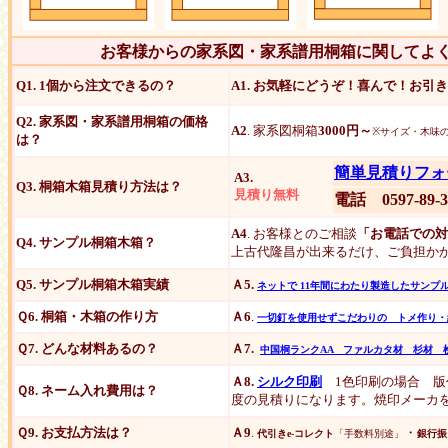
お客様からの家系図・家系譜用桐箱に関してよ
Q1. 1個から注文できるの？
A1. お気軽にどうぞ！喜んで！お引
Q2. 家系図・家系譜用桐箱の価格
A2
. 家系図桐箱
3000円～
※サイズ・木味
は？
簡単見積りフォ
A3.
Q3. 桐箱木箱見積り方法は？
見積り無料
電話 0597-89-3
A4
. お客様とのご相談
「お電話での対
Q4. サンプル桐箱木箱？
上古代隆昌が出来るだけ、ご負担か
Q5. サンプル桐箱木箱実績
Ａ5.
ネットで 11年間にわたり製造したサン
Ｑ6. 桐箱・木箱の作り方
Ａ6
.
一切釘を使用せずこだわりの トメ作り・
Ｑ7. どんな材料あるの？
Ａ7.
中国桐ランクAA ファルカタ材 杉材 
Ａ8.
シルク印刷
1色印刷の場合 版代3
Ｑ8. ネーム入れ費用は？
度の見積りになります。焼印メーカ
Ｑ9. お支払方法は？
Ａ9
.
・
代引きe-コレクト
「手数料別途」
銀行振