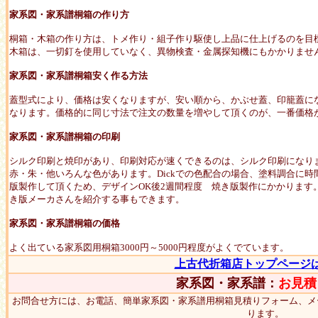
家系図・家系譜桐箱の作り方
桐箱・木箱の作り方は、トメ作り・組子作り駆使し上品に仕上げるのを目
木箱は、一切釘を使用していなく、異物検査・金属探知機にもかかりませ
家系図・家系譜桐箱安く作る方法
蓋型式により、価格は安くなりますが、安い順から、かぶせ蓋、印籠蓋に
なります。価格的に同じ寸法で注文の数量を増やして頂くのが、一番価格
家系図・家系譜桐箱の
印刷
シルク印刷と焼印があり、印刷対応が速くできるのは、シルク印刷になり
赤・朱・他いろんな色があります。Dickでの色配合の場合、塗料調合に
版製作して頂くため、デザインOK後2週間程度 焼き版製作にかかります
き版メーカさんを紹介する事もできます。
家系図・家系譜桐箱の価格
よく出ている家系図用桐箱3000円～5000円程度がよくでています。
上古代折箱店トップページ
家系図・家系譜：
お見積
お問合せ方には、お電話、簡単家系図・家系譜用桐箱見積りフォーム、メ
ります。