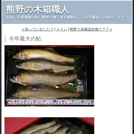
熊野の木箱職人
木箱・折箱情報の他、熊野の食・美を熊野人「上古代隆昌」が紹介します
« 知っていました？
|
メイン
|
熊野で未確認生物？？？ »
今年最大の鮎