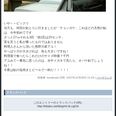
いや～～ビックリ
当方も、何回か鮎とりに行きましたが「チョンガケ」これほどの天然の鮎
は、今年初めてです
ざっと27㎝それも3匹「他1匹は25センチ」
実を言うと私が獲ったものではありません
料理人さんから頂いた熊野川産アユ！
やっぱり川が大きければ、魚も大きいですね！
料理屋で食べたらこれだけのサイズ時価？千円
アユみて一番先に思ったのは、水中メガネで見たら、オバケ鮎でしょう
ね！！
今夜は鮎の塩焼きとビールで一杯だ！！！！！
投稿者: kamikodai 日時: 2007年10月08日 22:29
|
パーマリンク
トラックバック
このエントリーのトラックバックURL:
http://kibako.net/blog/mt-tb.cgi/16