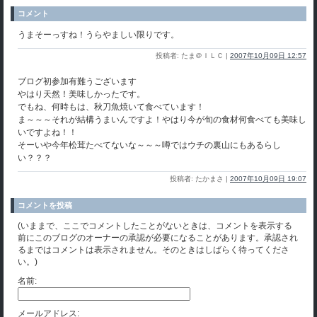
コメント
うまそーっすね！うらやましい限りです。
投稿者: たま＠ＩＬＣ |
2007年10月09日 12:57
ブログ初参加有難うございます
やはり天然！美味しかったです。
でもね、何時もは、秋刀魚焼いて食べています！
ま～～～それが結構うまいんですよ！やはり今が旬の食材何食べても美味し
いですよね！！
そーいや今年松茸たべてないな～～～噂ではウチの裏山にもあるらし
い？？？
投稿者: たかまさ |
2007年10月09日 19:07
コメントを投稿
(いままで、ここでコメントしたことがないときは、コメントを表示する
前にこのブログのオーナーの承認が必要になることがあります。承認され
るまではコメントは表示されません。そのときはしばらく待ってくださ
い。)
名前:
メールアドレス: