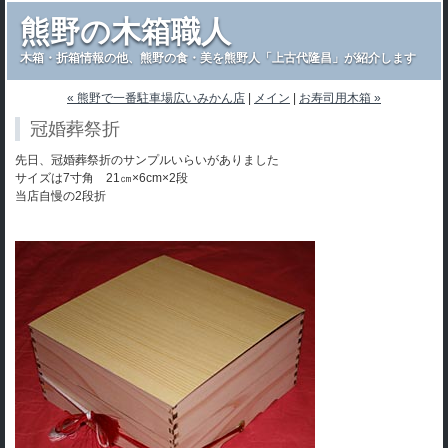
熊野の木箱職人
木箱・折箱情報の他、熊野の食・美を熊野人「上古代隆昌」が紹介します
« 熊野で一番駐車場広いみかん店
|
メイン
|
お寿司用木箱 »
冠婚葬祭折
先日、冠婚葬祭折のサンプルいらいがありました
サイズは7寸角 21㎝×6cm×2段
当店自慢の2段折