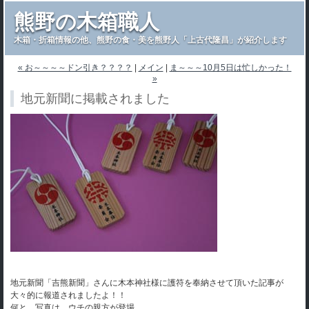
熊野の木箱職人
木箱・折箱情報の他、熊野の食・美を熊野人「上古代隆昌」が紹介します
« お～～～～ドン引き？？？？
|
メイン
|
ま～～～10月5日は忙しかった！
»
地元新聞に掲載されました
地元新聞「吉熊新聞」さんに木本神社様に護符を奉納させて頂いた記事が
大々的に報道されましたよ！！
何と、写真は、ウチの親方が登場