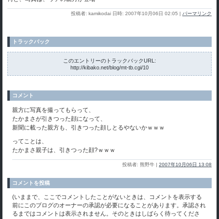
投稿者: kamikodai 日時: 2007年10月06日 02:05
|
パーマリンク
トラックバック
このエントリーのトラックバックURL:
http://kibako.net/blog/mt-tb.cgi/10
コメント
親方に写真を撮ってもらって、
たかまさが引きつった顔になって、
新聞に載った親方も、引きつった顔しとるやないかｗｗｗ
ってことは、
たかまさ親子は、引きつった顔?ｗｗｗ
投稿者: 熊野牛 |
2007年10月06日 13:08
コメントを投稿
(いままで、ここでコメントしたことがないときは、コメントを表示する
前にこのブログのオーナーの承認が必要になることがあります。承認され
るまではコメントは表示されません。そのときはしばらく待ってくださ