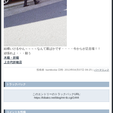
結構いけるやん～～～～なんて親ばかです・・・・今からが正念場！！
頑張れよ・・・願う
木箱・折箱
上古代折箱店
投稿者: kamikodai 日時: 2013年04月07日 09:25
|
パーマリンク
トラックバック
このエントリーのトラックバックURL:
https://kibako.net/blog/mt-tb.cgi/1444
コメントを投稿