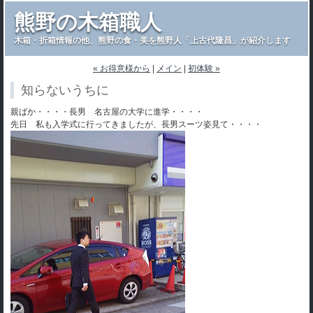
熊野の木箱職人
木箱・折箱情報の他、熊野の食・美を熊野人「上古代隆昌」が紹介します
« お得意様から
|
メイン
|
初体験 »
知らないうちに
親ばか・・・・長男 名古屋の大学に進学・・・・
先日 私も入学式に行ってきましたが、長男スーツ姿見て・・・・