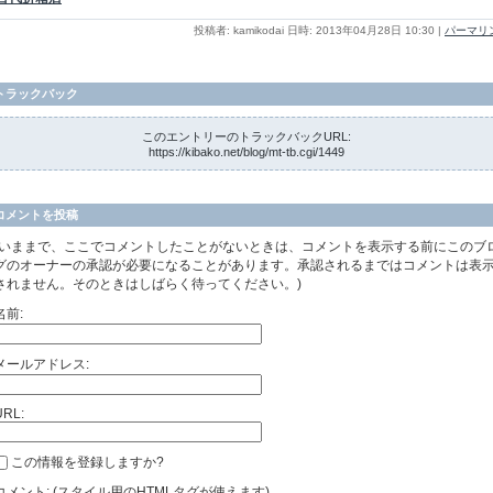
投稿者: kamikodai 日時: 2013年04月28日 10:30
|
パーマリ
トラックバック
このエントリーのトラックバックURL:
https://kibako.net/blog/mt-tb.cgi/1449
コメントを投稿
(いままで、ここでコメントしたことがないときは、コメントを表示する前にこのブ
グのオーナーの承認が必要になることがあります。承認されるまではコメントは表
されません。そのときはしばらく待ってください。)
名前:
メールアドレス:
URL:
この情報を登録しますか?
コメント: (スタイル用のHTMLタグが使えます)