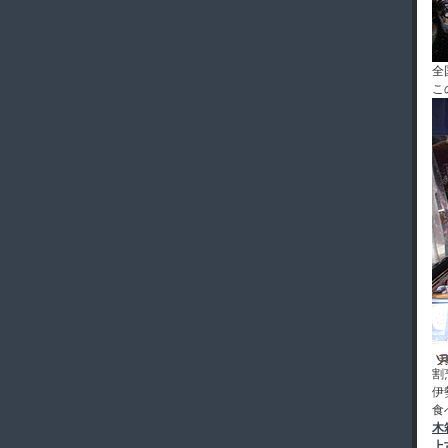
全
こ
割
伊
食
木
上