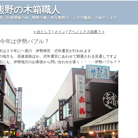
熊野の木箱職人
箱・折箱情報の他、熊野の食・美を熊野人「上古代隆昌」が紹介します
« 台として
|
メイン
|
アベノミクス効果？ »
今年は伊勢バブル？
年は２０年に一度の 伊勢神宮 式年遷宮が行われます
の地方も、高速道路ほか、式年遷宮にあわせて開通される見通しですよ
店にも、伊勢地方のお客様から問い合わせが多く・・・・伊勢バブル？？