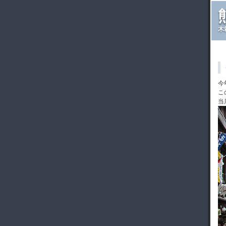
木
今
こ
当