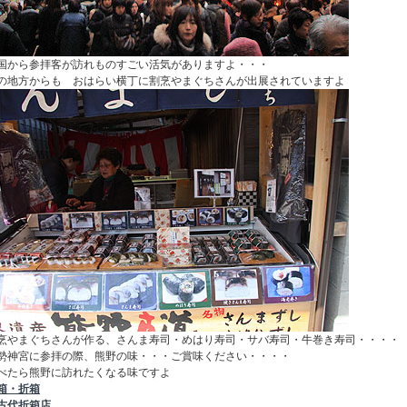
国から参拝客が訪れものすごい活気がありますよ・・・
の地方からも おはらい横丁に割烹やまぐちさんが出展されていますよ
烹やまぐちさんが作る、さんま寿司・めはり寿司・サバ寿司・牛巻き寿司・・・・
勢神宮に参拝の際、熊野の味・・・ご賞味ください・・・・
べたら熊野に訪れたくなる味ですよ
箱・折箱
古代折箱店