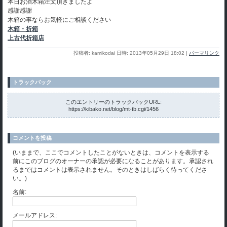
本日お酒木箱注文頂きましたよ
感謝感謝
木箱の事ならお気軽にご相談ください
木箱・折箱
上古代折箱店
投稿者: kamikodai 日時: 2013年05月29日 18:02
|
パーマリンク
トラックバック
このエントリーのトラックバックURL:
https://kibako.net/blog/mt-tb.cgi/1456
コメントを投稿
(いままで、ここでコメントしたことがないときは、コメントを表示する
前にこのブログのオーナーの承認が必要になることがあります。承認され
るまではコメントは表示されません。そのときはしばらく待ってくださ
い。)
名前:
メールアドレス: