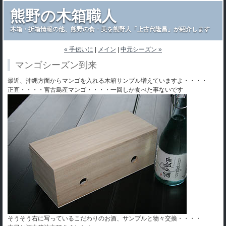
熊野の木箱職人
木箱・折箱情報の他、熊野の食・美を熊野人「上古代隆昌」が紹介します
« 手伝いに
|
メイン
|
中元シーズン »
マンゴシーズン到来
最近、沖縄方面からマンゴを入れる木箱サンプル増えていますよ・・・・
正直・・・・宮古島産マンゴ・・・・一回しか食べた事ないです
そうそう右に写っているこだわりのお酒、サンプルと物々交換・・・・