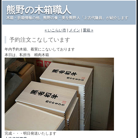
熊野の木箱職人
木箱・折箱情報の他、熊野の食・美を熊野人「上古代隆昌」が紹介します
« いこらい市
|
メイン
|
重箱 »
予約注文こなしています
年内予約木箱、着実にこないしております
本日は、私担当 精肉木箱
完成・・・明日発送いたします