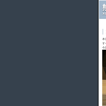
木
本
す
今