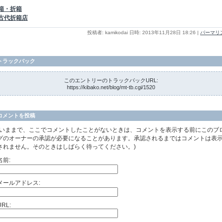
箱・折箱
古代折箱店
投稿者: kamikodai 日時: 2013年11月28日 18:26
|
パーマリ
トラックバック
このエントリーのトラックバックURL:
https://kibako.net/blog/mt-tb.cgi/1520
コメントを投稿
(いままで、ここでコメントしたことがないときは、コメントを表示する前にこのブ
グのオーナーの承認が必要になることがあります。承認されるまではコメントは表
されません。そのときはしばらく待ってください。)
名前:
メールアドレス:
URL: