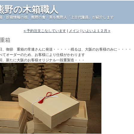
熊野の木箱職人
箱・折箱情報の他、熊野の食・美を熊野人「上古代隆昌」が紹介します
« 予約注文こなしています
|
メイン
|
いよいよ１２月 »
重箱
日、御節 重箱の常連さんに発送・・・・・残るは、大阪のお客様のみに・・・・
べてオーダーのため、お客様により仕様がかわります
回、新たに大阪のお客様オリジナル一段重製造・・・