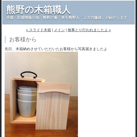
熊野の木箱職人
木箱・折箱情報の他、熊野の食・美を熊野人「上古代隆昌」が紹介します
« スライド木箱
|
メイン
|
無事とり行われましたよ »
お客様から
先日、木箱納めさせていただいたお客様から写真届きましたよ