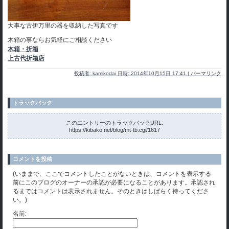
大事な古伊万里の器を収納した写真です
木箱の事ならお気軽にご相談ください
木箱・折箱
上古代折箱店
投稿者: kamikodai 日時: 2014年10月15日 17:41
|
パーマリンク
トラックバック
このエントリーのトラックバックURL:
https://kibako.net/blog/mt-tb.cgi/1617
コメントを投稿
(いままで、ここでコメントしたことがないときは、コメントを表示する
前にこのブログのオーナーの承認が必要になることがあります。承認され
るまではコメントは表示されません。そのときはしばらく待ってくださ
い。)
名前: