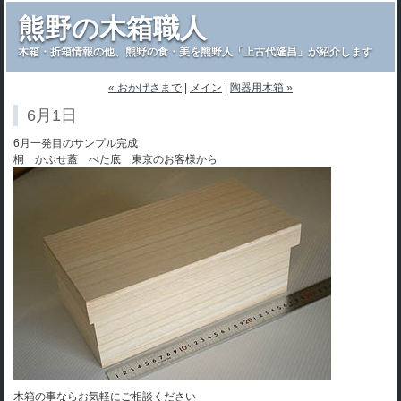
熊野の木箱職人
木箱・折箱情報の他、熊野の食・美を熊野人「上古代隆昌」が紹介します
« おかげさまで
|
メイン
|
陶器用木箱 »
6月1日
6月一発目のサンプル完成
桐 かぶせ蓋 べた底 東京のお客様から
木箱の事ならお気軽にご相談ください