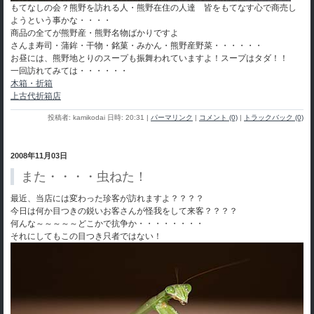
もてなしの会？熊野を訪れる人・熊野在住の人達 皆をもてなす心で商売し
ようという事かな・・・・
商品の全てが熊野産・熊野名物ばかりですよ
さんま寿司・蒲鉾・干物・銘菓・みかん・熊野産野菜・・・・・・
お昼には、熊野地とりのスープも振舞われていますよ！スープはタダ！！
一回訪れてみては・・・・・・
木箱・折箱
上古代折箱店
投稿者: kamikodai 日時: 20:31
|
パーマリンク
|
コメント (0)
|
トラックバック (0)
2008年11月03日
また・・・・虫ねた！
最近、当店には変わった珍客が訪れますよ？？？？
今日は何か目つきの鋭いお客さんが怪我をして来客？？？？
何んな～～～～～どこかで抗争か・・・・・・・・
それにしてもこの目つき只者ではない！