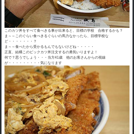
このカツ丼をすべて食べきる事が出来ると、目標の学校 合格するかも？
ま～～このぐらい食べきるぐらいの馬力なかったら、目標学校な
ど・・・・・・・？
ま～～食べたから受かるもんでもないけどね・・・・・
正直、結構このビックカツ丼注文するの勇気いりますよ！
何で？思うでしょう・・・当方41歳 他のお客さんからの視線
が・・・・・・・・・気になります