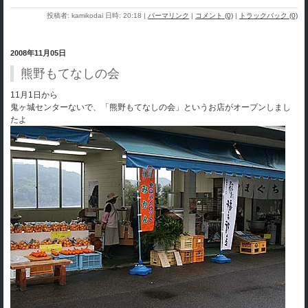
投稿者: kamikodai 日時: 20:18
|
パーマリンク
|
コメント (0)
|
トラックバック (0)
2008年11月05日
熊野もてなしの会
11月1日から
鬼ヶ城センターないで、「熊野もてなしの会」というお店がオープンしまし
たよ