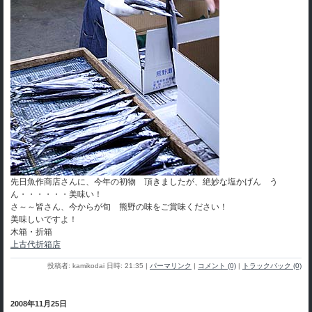
先日魚作商店さんに、今年の初物 頂きましたが、絶妙な塩かげん う
ん・・・・・・美味い！
さ～～皆さん、今からが旬 熊野の味をご賞味ください！
美味しいですよ！
木箱・折箱
上古代折箱店
投稿者: kamikodai 日時: 21:35
|
パーマリンク
|
コメント (0)
|
トラックバック (0)
2008年11月25日