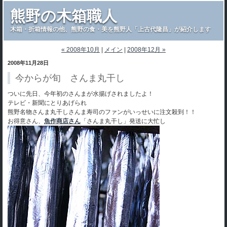
熊野の木箱職人
木箱・折箱情報の他、熊野の食・美を熊野人「上古代隆昌」が紹介します
« 2008年10月
|
メイン
|
2008年12月 »
2008年11月28日
今からが旬 さんま丸干し
ついに先日、今年初のさんまが水揚げされましたよ！
テレビ・新聞にとりあげられ
熊野名物さんま丸干しさんま寿司のファンがいっせいに注文殺到！！
お得意さん、
魚作商店さん
「さんま丸干し」発送に大忙し