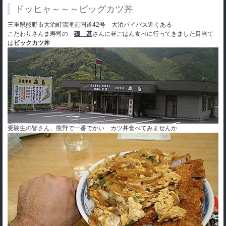
ドッヒャ～～～ビッグカツ丼
三重県熊野市大泊町清滝前国道42号 大泊バイパス近くある
こだわりさんま寿司の
磯 甚
さんに昼ごはん食べに行ってきました目当て
は
ビックカツ丼
受験生の皆さん、熊野で一番でかい カツ丼食べてみませんか