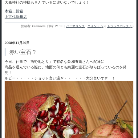
大森神社の神様も喜んでいるに違いないでしょう！
木箱・折箱
上古代折箱店
投稿者: kamikodai 日時: 21:00
|
パーマリンク
|
コメント (2)
|
トラックバック (0)
2008年11月20日
赤い宝石？
今日、仕事で「熊野地とり」で有名な鈴和養鶏さんへ配達に
商品を運んでいる際に、地面の何とも綺麗な宝石が散らばっているのを発
見！
ルビー・・・・・チョット言い過ぎ・・・・・・大分言いすぎ！！