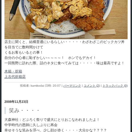
店主に聞くと、結構普通にいるらしい・・・・・わざわざこのビックカツ丼
を目当てに数時間かけて
くるお客もいるとの事！
自分の小心者に恥ずかしい～～～～！ ホンでもデカイ！
一回熊野に訪れた際、話のネタに食べてみては・・・・・味は最高ですよ！
木箱・折箱
上古代折箱店
投稿者: kamikodai 日時: 20:07
|
パーマリンク
|
コメント (2)
|
トラックバック (0)
2008年11月23日
笑み・・・・
大森神社：どぶろく祭りで盛大にとりおこなわれましたよ！
中学時代の恩師に久しぶりに再会
幸せそうな笑みを浮べ、少し顔が赤く・・・・大分かな？？？？