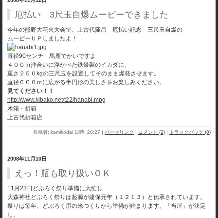
厄払い 3尺玉自爆ムービーできました
今年の熊野大花火大会で、上古代隆昌 厄払い記念 三尺玉自爆の
ムービーＵＰしましたよ！
直径90センチ 馬鹿でかいですよ
４００ｍ沖合いに浮かべた鉄骨製のイカダに、
重さ２５０kgの三尺玉を設置してそのまま爆発させます。
直径６００ｍに広がる半円形の美しさをお楽しみください。
見てください！！
http://www.kibako.net/t22/hanabi.mpg
木箱・折箱
上古代折箱店
投稿者: kamikodai 日時: 20:27
|
パーマリンク
|
コメント (2)
|
トラックバック (0)
2008年11月10日
えっ！瓶も取り扱いＯＫ
11月23日どぶろく祭り準備に大忙し
大森神社どぶろく祭りは起源が建保元年（１２１３）と伝承されています。
祭りは毎年、どぶろく用の米つくりから準備が始まります。「当屋」が決定
し、