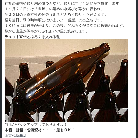
神社の清掃や祭り用の餅つきなど、祭りに向けた活動が本格化します。
１１月２３日には「当屋」の清めの水浴びが厳かに行われ、
翌２３日の大森神社の例祭（別名どぶろく祭り）を迎えます。
祭り当日、朝９時半頃にはいよいよ「当屋」の出立ちです。
１０時頃には神事が始まり、この後、どぶろくが参詣者に振舞われます。
静かな山里が賑やかなふれあいの里に変身します。
チュット宣伝
どぶろくを入れる瓶
当店がバックアップしておりますよ！
木箱・折箱・包装資材・・・・瓶もＯＫ！
上古代折箱店