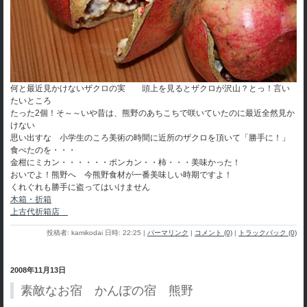
何と最近見かけないザクロの実 頭上を見るとザクロが沢山？とっ！言い
たいところ
たった2個！そ～～いや昔は、熊野のあちこちで咲いていたのに最近全然見か
けない
思い出すな 小学生のころ美術の時間に近所のザクロを頂いて「勝手に！」
食べたのを・・・
金柑にミカン・・・・・・ポンカン・・柿・・・美味かった！
おいでよ！熊野へ 今熊野食材が一番美味しい時期ですよ！
くれぐれも勝手に盗ってはいけません
木箱・折箱
上古代折箱店
投稿者: kamikodai 日時: 22:25
|
パーマリンク
|
コメント (0)
|
トラックバック (0)
2008年11月13日
素敵なお宿 かんぽの宿 熊野