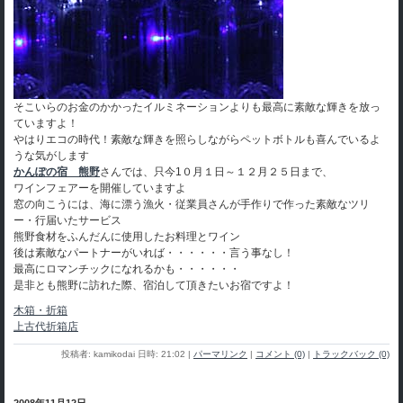
そこいらのお金のかかったイルミネーションよりも最高に素敵な輝きを放っ
ていますよ！
やはりエコの時代！素敵な輝きを照らしながらペットボトルも喜んでいるよ
うな気がします
かんぽの宿 熊野
さんでは、只今1０月１日～１２月２５日まで、
ワインフェアーを開催していますよ
窓の向こうには、海に漂う漁火・従業員さんが手作りで作った素敵なツリ
ー・行届いたサービス
熊野食材をふんだんに使用したお料理とワイン
後は素敵なパートナーがいれば・・・・・・言う事なし！
最高にロマンチックになれるかも・・・・・・
是非とも熊野に訪れた際、宿泊して頂きたいお宿ですよ！
木箱・折箱
上古代折箱店
投稿者: kamikodai 日時: 21:02
|
パーマリンク
|
コメント (0)
|
トラックバック (0)
2008年11月12日