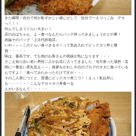
きた瞬間！自分で何か恥ずかしい感じがして 自分で一人つっこみ デカ
っ！！！
叫んでしまうぐらい大きい！
店のおばちゃん、よ～食べなんだらパック持ってきましょうかとの事！
勿論そのパック「上古代折箱店」
いや～～～このぐらい食べきるぞ！って気合入れてビックカツ丼と勝
負・・・・・
味は、最高です。でも他のお客さんの視線が気になります・・・
そこえ知り合い若い男性二人がお店に入ってきました「当方座った場所：玄
関に一番近い席丸見え～～」挨拶をかわし今日のブログのネタに食べている
んですよ！「食べてみたかっただけですが・・」
その二人席につくと、普通にビックカツ丼二つ！！えっ！私以外に
も・・・・・・こんなデカイカツ丼食べる
人がいるなんて・・・・・